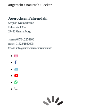
artgerecht • naturnah • lecker
Auerochsen Fahrendahl
Stephan Krümpelmann
Fahrendahl 35a
27442 Gnarrenburg
04764/2254860
Telefon:
01522/1862605
Handy:
info@auerochsen-fahrendahl.de
E-Mail: